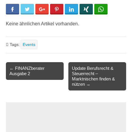
Facebook
Twitter
Google+
Pinterest
LinkedIn
Xing
WhatsApp
Keine ähnlichen Artikel vorhanden.
Tags:
Events
Post
← FINANZberater
Update Berufsrecht &
Ausgabe 2
Steuerrecht –
navigation
Marktnischen finden &
nützen →