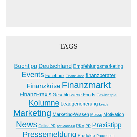
TAGS
Buchtipp
Deutschland
Empfehlungsmarketing
Events
finanzberater
Facebook
Finanz-Jobs
Finanzmarkt
Finanzkrise
FinanzPraxis
Geschlossene Fonds
Gewinnspiel
Kolumne
Leadgenerierung
Leads
Marketing
Marketing-Wissen
Motivation
Messe
News
Praxistipp
PKV
Online PR
PR
pdf Magazin
Pressemeldung
Produkte
Prognosen