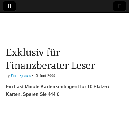
Online-Magazin zu
den Themen
Exklusiv für
Finanzen,
Finanzberater Leser
Marketing-, Vertrieb-
by
Finanzpraxis
•
15. Juni 2009
& Investment-Tipps
Ein Last Minute Kartenkontingent für 10 Plätze /
Karten. Sparen Sie 444 €