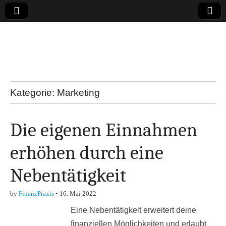
Online-Magazin zu
den Themen
Finanzen,
Kategorie:
Marketing
Marketing-, Vertrieb-
Die eigenen Einnahmen
& Investment-Tipps
erhöhen durch eine
Nebentätigkeit
by
FinanzPraxis
•
16. Mai 2022
Eine Nebentätigkeit erweitert deine
finanziellen Möglichkeiten und erlaubt