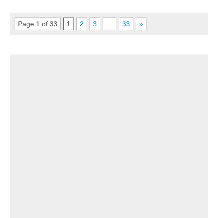
Page 1 of 33
1
2
3
…
33
»