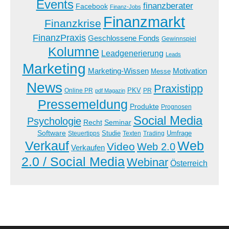
Events
finanzberater
Facebook
Finanz-Jobs
Finanzmarkt
Finanzkrise
FinanzPraxis
Geschlossene Fonds
Gewinnspiel
Kolumne
Leadgenerierung
Leads
Marketing
Marketing-Wissen
Motivation
Messe
News
Praxistipp
PKV
Online PR
PR
pdf Magazin
Pressemeldung
Produkte
Prognosen
Social Media
Psychologie
Recht
Seminar
Software
Studie
Steuertipps
Trading
Umfrage
Texten
Verkauf
Web
Video
Web 2.0
Verkaufen
2.0 / Social Media
Webinar
Österreich