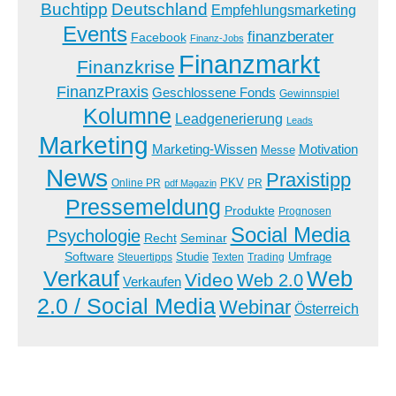
Buchtipp
Deutschland
Empfehlungsmarketing
Events
finanzberater
Facebook
Finanz-Jobs
Finanzmarkt
Finanzkrise
FinanzPraxis
Geschlossene Fonds
Gewinnspiel
Kolumne
Leadgenerierung
Leads
Marketing
Marketing-Wissen
Motivation
Messe
News
Praxistipp
PKV
Online PR
PR
pdf Magazin
Pressemeldung
Produkte
Prognosen
Social Media
Psychologie
Recht
Seminar
Software
Studie
Steuertipps
Trading
Umfrage
Texten
Verkauf
Web
Video
Web 2.0
Verkaufen
2.0 / Social Media
Webinar
Österreich