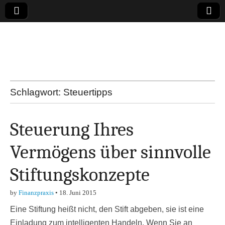
Online-Magazin zu
den Themen
Finanzen,
Schlagwort:
Steuertipps
Marketing-, Vertrieb-
Steuerung Ihres
& Investment-Tipps
Vermögens über sinnvolle
Stiftungskonzepte
by
Finanzpraxis
•
18. Juni 2015
Eine Stiftung heißt nicht, den Stift abgeben, sie ist eine
Einladung zum intelligenten Handeln. Wenn Sie an