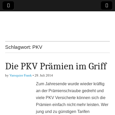
Online-Magazin zu
den Themen
Finanzen,
Schlagwort:
PKV
Marketing-, Vertrieb-
Die PKV Prämien im Griff
& Investment-Tipps
by
Varoquier Frank
•
29. Juli 2014
Zum Jahresende wurde wieder kräftig
an der Prämienschraube gedreht und
viele PKV Versicherte können sich die
Prämien einfach nicht mehr leisten. Wer
jung und zu günstigen Tarifen