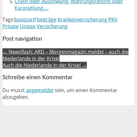
Crash oder Auschwung, Währungsreform oder
Eurorettung….
Tags:
basistarif
beiträge
Krankenversicherung
PKV
Private
Unisex
Versicherung
Post navigation
← Newsflash: ARD – Morgenmagazin meldet – auch die
Niederlande in der Krise!
Auch die Niederlande in der Krise! →
Schreibe einen Kommentar
Du musst
angemeldet
sein, um einen Kommentar
abzugeben.