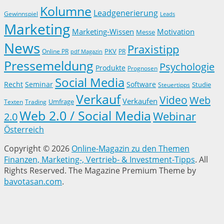
Kolumne
Leadgenerierung
Gewinnspiel
Leads
Marketing
Marketing-Wissen
Motivation
Messe
News
Praxistipp
PKV
Online PR
PR
pdf Magazin
Pressemeldung
Psychologie
Produkte
Prognosen
Social Media
Recht
Seminar
Software
Studie
Steuertipps
Verkauf
Video
Web
Verkaufen
Trading
Umfrage
Texten
Web 2.0 / Social Media
Webinar
2.0
Österreich
Copyright © 2026
Online-Magazin zu den Themen
Finanzen, Marketing-, Vertrieb- & Investment-Tipps
. All
Rights Reserved.
The Magazine Premium Theme by
bavotasan.com
.