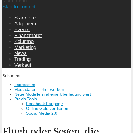
Main menu
Skip to content
Startseite
Allgemein
Events
Finanzmarkt
Kolumne
Marketing
News
Trading
Verkauf
Sub menu
Impressum
Mediadaten – Hier werben
Neue Modelle sind eine Überlegung wert
Praxis Tools
Facebook Fanpage
Online Geld verdienen
Social Media 2.0
Fluch oder Segen, die