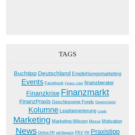
TAGS
Buchtipp
Deutschland
Empfehlungsmarketing
Events
finanzberater
Facebook
Finanz-Jobs
Finanzmarkt
Finanzkrise
FinanzPraxis
Geschlossene Fonds
Gewinnspiel
Kolumne
Leadgenerierung
Leads
Marketing
Marketing-Wissen
Motivation
Messe
News
Praxistipp
PKV
Online PR
PR
pdf Magazin