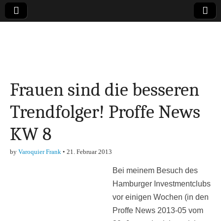
Online-Magazin zu
den Themen
Frauen sind die besseren
Finanzen,
Trendfolger! Proffe News
Marketing-, Vertrieb-
KW 8
& Investment-Tipps
by
Varoquier Frank
•
21. Februar 2013
Bei meinem Besuch des
Hamburger Investmentclubs
vor einigen Wochen (in den
Proffe News 2013-05 vom