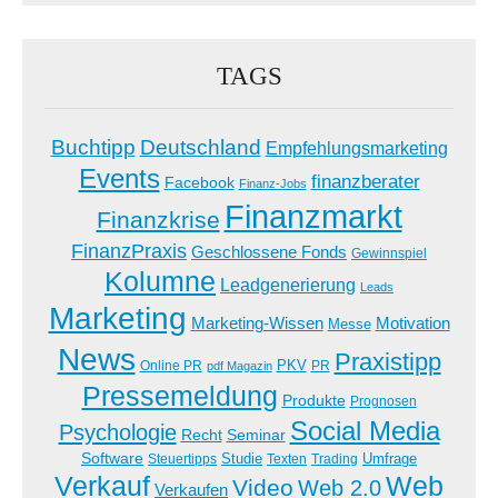
TAGS
Buchtipp
Deutschland
Empfehlungsmarketing
Events
finanzberater
Facebook
Finanz-Jobs
Finanzmarkt
Finanzkrise
FinanzPraxis
Geschlossene Fonds
Gewinnspiel
Kolumne
Leadgenerierung
Leads
Marketing
Marketing-Wissen
Motivation
Messe
News
Praxistipp
PKV
Online PR
PR
pdf Magazin
Pressemeldung
Produkte
Prognosen
Social Media
Psychologie
Recht
Seminar
Software
Studie
Steuertipps
Trading
Umfrage
Texten
Verkauf
Web
Video
Web 2.0
Verkaufen