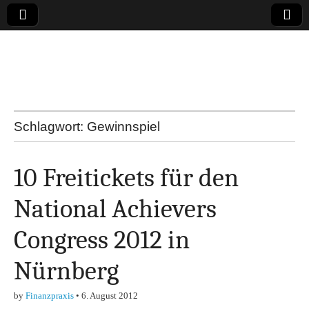
Online-Magazin zu
den Themen
Finanzen,
Schlagwort:
Gewinnspiel
Marketing-, Vertrieb-
10 Freitickets für den
& Investment-Tipps
National Achievers
Congress 2012 in
Nürnberg
by
Finanzpraxis
•
6. August 2012