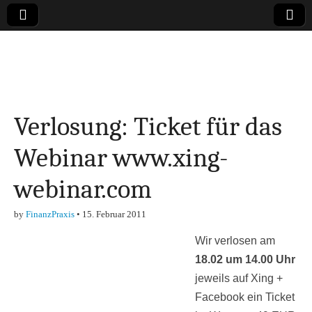
Online-Magazin zu
den Themen
Verlosung: Ticket für das
Finanzen,
Webinar www.xing-
Marketing-, Vertrieb-
webinar.com
& Investment-Tipps
by
FinanzPraxis
•
15. Februar 2011
Wir verlosen am
18.02 um 14.00 Uhr
jeweils auf Xing +
Facebook ein Ticket