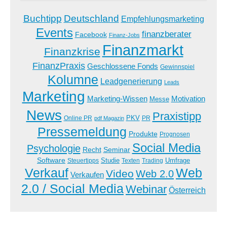
Buchtipp
Deutschland
Empfehlungsmarketing
Events
finanzberater
Facebook
Finanz-Jobs
Finanzmarkt
Finanzkrise
FinanzPraxis
Geschlossene Fonds
Gewinnspiel
Kolumne
Leadgenerierung
Leads
Marketing
Marketing-Wissen
Motivation
Messe
News
Praxistipp
PKV
Online PR
PR
pdf Magazin
Pressemeldung
Produkte
Prognosen
Social Media
Psychologie
Recht
Seminar
Software
Studie
Steuertipps
Trading
Umfrage
Texten
Verkauf
Web
Video
Web 2.0
Verkaufen
2.0 / Social Media
Webinar
Österreich