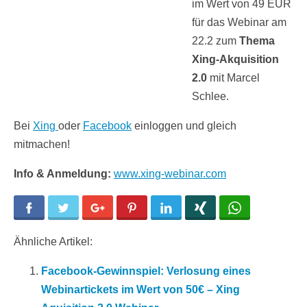
im Wert von 49 EUR
für das Webinar am
22.2 zum
Thema
Xing-Akquisition
2.0
mit Marcel
Schlee.
Bei
Xing
oder
Facebook
einloggen und gleich
mitmachen!
Info & Anmeldung:
www.xing-webinar.com
Facebook
Twitter
Google+
Pinterest
LinkedIn
Xing
WhatsApp
Ähnliche Artikel:
Facebook-Gewinnspiel: Verlosung eines
Webinartickets im Wert von 50€ – Xing