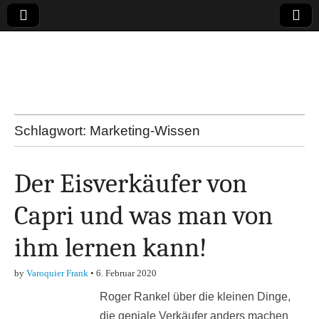
Online-Magazin zu
den Themen
Finanzen,
Schlagwort:
Marketing-Wissen
Marketing-, Vertrieb-
Der Eisverkäufer von
& Investment-Tipps
Capri und was man von
ihm lernen kann!
by
Varoquier Frank
•
6. Februar 2020
Roger Rankel über die kleinen Dinge,
die geniale Verkäufer anders machen