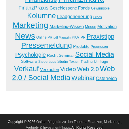
FinanzPraxis
Geschlossene Fonds
Gewinnspiel
Kolumne
Leadgenerierung
Leads
Marketing
Marketing-Wissen
Motivation
Messe
News
Praxistipp
PKV
Online PR
PR
pdf Magazin
Pressemeldung
Produkte
Prognosen
Social Media
Psychologie
Recht
Seminar
Software
Studie
Steuertipps
Trading
Umfrage
Texten
Verkauf
Web
Video
Web 2.0
Verkaufen
2.0 / Social Media
Webinar
Österreich
Copyright © 2026
Online-Magazin zu den Themen Finanzen, Marketing-,
Vertrieb- & Investment-Tipps
. All Rights Reserved.