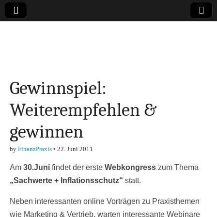
Online-Magazin zu
den Themen
Gewinnspiel:
Finanzen,
Weiterempfehlen &
Marketing-, Vertrieb-
gewinnen
& Investment-Tipps
by
FinanzPraxis
•
22. Juni 2011
Am
30.Juni
findet der erste
Webkongress
zum Thema
„Sachwerte + Inflationsschutz“
statt.
Neben interessanten online Vorträgen zu Praxisthemen
wie Marketing & Vertrieb, warten interessante Webinare