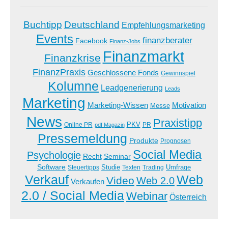
Buchtipp
Deutschland
Empfehlungsmarketing
Events
finanzberater
Facebook
Finanz-Jobs
Finanzmarkt
Finanzkrise
FinanzPraxis
Geschlossene Fonds
Gewinnspiel
Kolumne
Leadgenerierung
Leads
Marketing
Marketing-Wissen
Motivation
Messe
News
Praxistipp
PKV
Online PR
PR
pdf Magazin
Pressemeldung
Produkte
Prognosen
Social Media
Psychologie
Recht
Seminar
Software
Studie
Steuertipps
Trading
Umfrage
Texten
Verkauf
Web
Video
Web 2.0
Verkaufen
2.0 / Social Media
Webinar
Österreich