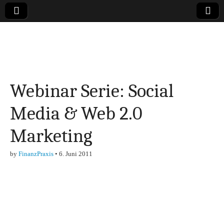
Online-Magazin zu
den Themen
Webinar Serie: Social
Finanzen,
Media & Web 2.0
Marketing-, Vertrieb-
Marketing
& Investment-Tipps
by
FinanzPraxis
•
6. Juni 2011