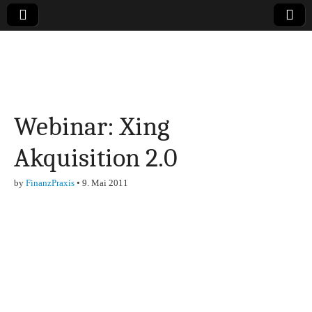
Online-Magazin zu
den Themen
Webinar: Xing
Finanzen,
Akquisition 2.0
Marketing-, Vertrieb-
by
FinanzPraxis
•
9. Mai 2011
& Investment-Tipps