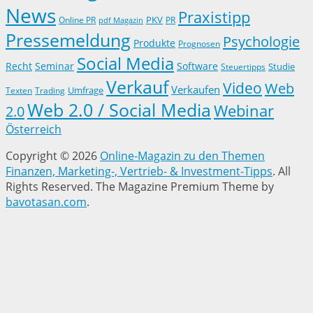
News
Praxistipp
PKV
Online PR
PR
pdf Magazin
Pressemeldung
Psychologie
Produkte
Prognosen
Social Media
Recht
Seminar
Software
Studie
Steuertipps
Verkauf
Video
Web
Verkaufen
Trading
Umfrage
Texten
Web 2.0 / Social Media
Webinar
2.0
Österreich
Copyright © 2026
Online-Magazin zu den Themen
Finanzen, Marketing-, Vertrieb- & Investment-Tipps
. All
Rights Reserved.
The Magazine Premium Theme by
bavotasan.com
.