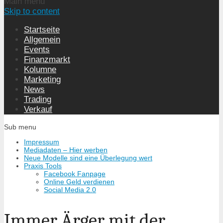
Main menu
Skip to content
Startseite
Allgemein
Events
Finanzmarkt
Kolumne
Marketing
News
Trading
Verkauf
Sub menu
Impressum
Mediadaten – Hier werben
Neue Modelle sind eine Überlegung wert
Praxis Tools
Facebook Fanpage
Online Geld verdienen
Social Media 2.0
Immer Ärger mit der