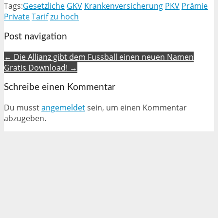
Tags:
Gesetzliche
GKV
Krankenversicherung
PKV
Prämie
Private
Tarif
zu hoch
Post navigation
← Die Allianz gibt dem Fussball einen neuen Namen
Gratis Download! →
Schreibe einen Kommentar
Du musst
angemeldet
sein, um einen Kommentar
abzugeben.