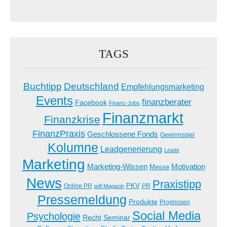
TAGS
Buchtipp
Deutschland
Empfehlungsmarketing
Events
finanzberater
Facebook
Finanz-Jobs
Finanzmarkt
Finanzkrise
FinanzPraxis
Geschlossene Fonds
Gewinnspiel
Kolumne
Leadgenerierung
Leads
Marketing
Marketing-Wissen
Motivation
Messe
News
Praxistipp
PKV
Online PR
PR
pdf Magazin
Pressemeldung
Produkte
Prognosen
Social Media
Psychologie
Recht
Seminar