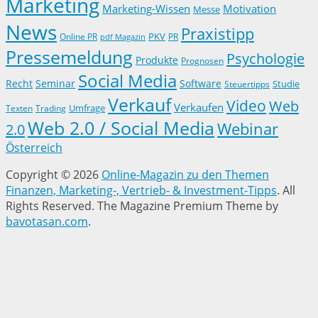
Marketing
Marketing-Wissen
Motivation
Messe
News
Praxistipp
PKV
Online PR
PR
pdf Magazin
Pressemeldung
Psychologie
Produkte
Prognosen
Social Media
Recht
Seminar
Software
Studie
Steuertipps
Verkauf
Video
Web
Verkaufen
Trading
Umfrage
Texten
Web 2.0 / Social Media
Webinar
2.0
Österreich
Copyright © 2026
Online-Magazin zu den Themen
Finanzen, Marketing-, Vertrieb- & Investment-Tipps
. All
Rights Reserved.
The Magazine Premium Theme by
bavotasan.com
.