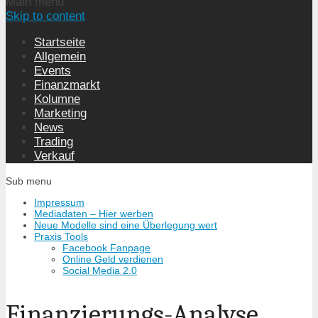
Main menu
Skip to content
Startseite
Allgemein
Events
Finanzmarkt
Kolumne
Marketing
News
Trading
Verkauf
Sub menu
Impressum
Mediadaten – Hier werben
Neue Modelle sind eine Überlegung wert
Praxis Tools
Facebook Fanpage
Online Geld verdienen
Social Media 2.0
Finanzierungs-Analyse