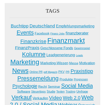
TAGS
Buchtipp
Deutschland
Empfehlungsmarketing
Events
finanzberater
Facebook
Finanz-Jobs
Finanzmarkt
Finanzkrise
FinanzPraxis
Geschlossene Fonds
Gewinnspiel
Kolumne
Leadgenerierung
Leads
Marketing
Marketing-Wissen
Motivation
Messe
News
Praxistipp
PKV
Online PR
PR
pdf Magazin
Pressemeldung
Produkte
Prognosen
Social Media
Psychologie
Recht
Seminar
Software
Studie
Steuertipps
Trading
Umfrage
Texten
Verkauf
Web
Video
Web 2.0
Verkaufen
2.0 / Social Media
Webinar