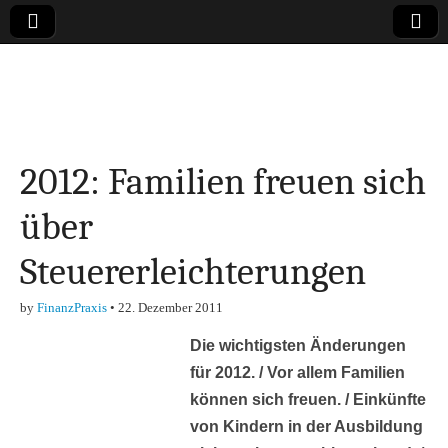
Online-Magazin zu
den Themen
2012: Familien freuen sich
Finanzen,
über
Marketing-, Vertrieb-
Steuererleichterungen
& Investment-Tipps
by
FinanzPraxis
•
22. Dezember 2011
Die wichtigsten Änderungen
für 2012. / Vor allem Familien
können sich freuen. / Einkünfte
von Kindern in der Ausbildung