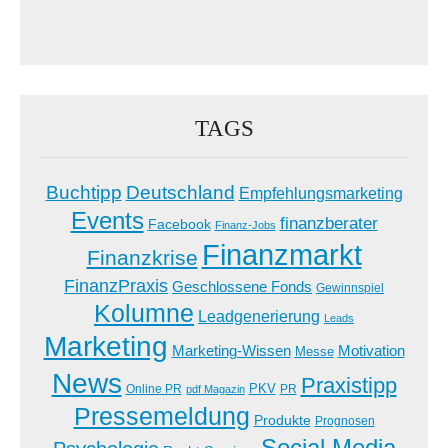
TAGS
Buchtipp
Deutschland
Empfehlungsmarketing
Events
finanzberater
Facebook
Finanz-Jobs
Finanzmarkt
Finanzkrise
FinanzPraxis
Geschlossene Fonds
Gewinnspiel
Kolumne
Leadgenerierung
Leads
Marketing
Marketing-Wissen
Motivation
Messe
News
Praxistipp
PKV
Online PR
PR
pdf Magazin
Pressemeldung
Produkte
Prognosen
Social Media