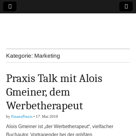
Online-Magazin zu
den Themen
Finanzen,
Kategorie:
Marketing
Marketing-, Vertrieb-
Praxis Talk mit Alois
& Investment-Tipps
Gmeiner, dem
Werbetherapeut
by
FinanzPraxis
•
17. Mai 2010
Alois Gmeiner ist „der Werbetherapeut“, vielfacher
Buchautor, Vortragender bei der größten