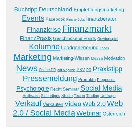
Buchtipp
Deutschland
Empfehlungsmarketing
Events
finanzberater
Facebook
Finanz-Jobs
Finanzmarkt
Finanzkrise
FinanzPraxis
Geschlossene Fonds
Gewinnspiel
Kolumne
Leadgenerierung
Leads
Marketing
Marketing-Wissen
Motivation
Messe
News
Praxistipp
PKV
Online PR
PR
pdf Magazin
Pressemeldung
Produkte
Prognosen
Social Media
Psychologie
Recht
Seminar
Software
Studie
Steuertipps
Trading
Umfrage
Texten
Verkauf
Web
Video
Web 2.0
Verkaufen
2.0 / Social Media
Webinar
Österreich