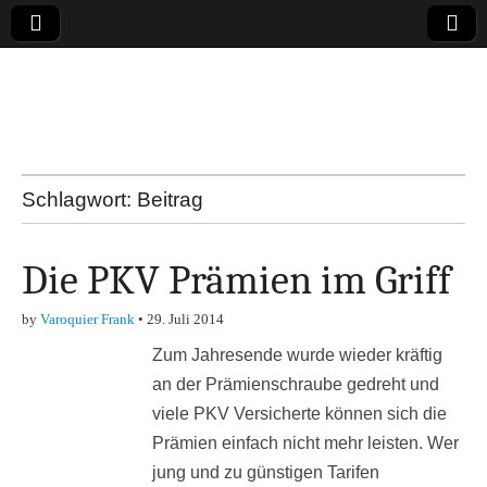
Online-Magazin zu
den Themen
Finanzen,
Schlagwort:
Beitrag
Marketing-, Vertrieb-
Die PKV Prämien im Griff
& Investment-Tipps
by
Varoquier Frank
•
29. Juli 2014
Zum Jahresende wurde wieder kräftig
an der Prämienschraube gedreht und
viele PKV Versicherte können sich die
Prämien einfach nicht mehr leisten. Wer
jung und zu günstigen Tarifen