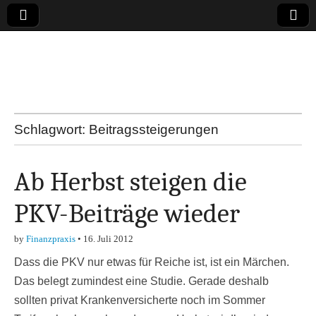
Online-Magazin zu
den Themen
Finanzen,
Schlagwort:
Beitragssteigerungen
Marketing-, Vertrieb-
Ab Herbst steigen die
& Investment-Tipps
PKV-Beiträge wieder
by
Finanzpraxis
•
16. Juli 2012
Dass die PKV nur etwas für Reiche ist, ist ein Märchen.
Das belegt zumindest eine Studie. Gerade deshalb
sollten privat Krankenversicherte noch im Sommer