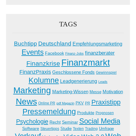
TAGS
Buchtipp
Deutschland
Empfehlungsmarketing
Events
finanzberater
Facebook
Finanz-Jobs
Finanzmarkt
Finanzkrise
FinanzPraxis
Geschlossene Fonds
Gewinnspiel
Kolumne
Leadgenerierung
Leads
Marketing
Marketing-Wissen
Motivation
Messe
News
Praxistipp
PKV
Online PR
PR
pdf Magazin
Pressemeldung
Produkte
Prognosen
Social Media
Psychologie
Recht
Seminar
Software
Studie
Steuertipps
Trading
Umfrage
Texten
Verkauf