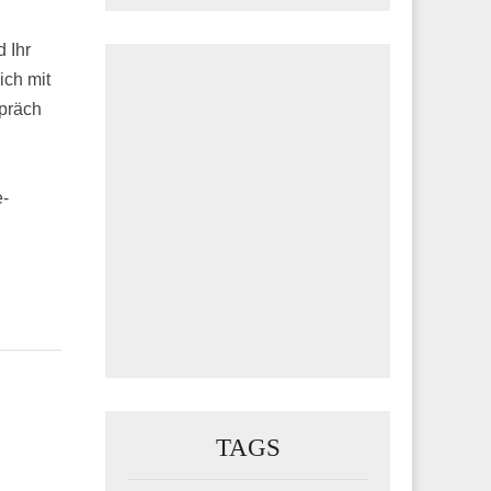
 Ihr
ich mit
spräch
e-
TAGS