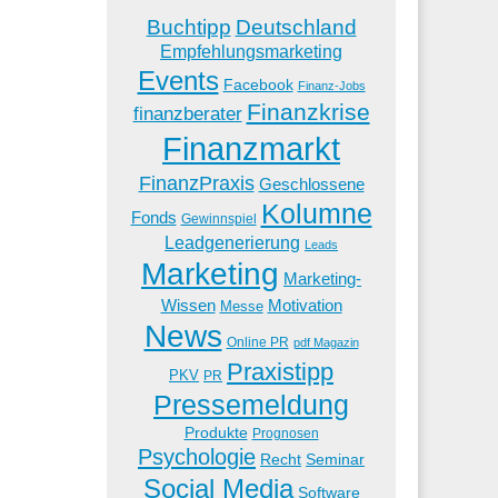
Buchtipp
Deutschland
Empfehlungsmarketing
Events
Facebook
Finanz-Jobs
Finanzkrise
finanzberater
Finanzmarkt
FinanzPraxis
Geschlossene
Kolumne
Fonds
Gewinnspiel
Leadgenerierung
Leads
Marketing
Marketing-
Wissen
Motivation
Messe
News
Online PR
pdf Magazin
Praxistipp
PKV
PR
Pressemeldung
Produkte
Prognosen
Psychologie
Recht
Seminar
Social Media
Software