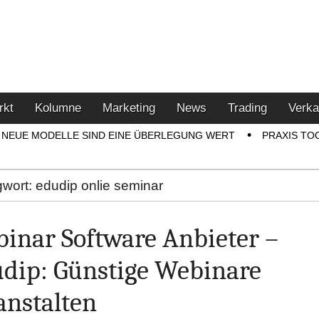
u den Themen Finanzen,
tment-Tipps
rkt
Kolumne
Marketing
News
Trading
Verka
NEUE MODELLE SIND EINE ÜBERLEGUNG WERT
PRAXIS TO
gwort:
edudip onlie seminar
inar Software Anbieter –
dip: Günstige Webinare
anstalten