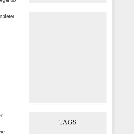
 egal ob
nbieter
er
TAGS
Die