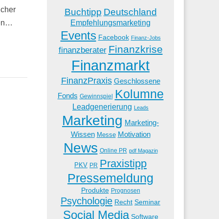
icher
Buchtipp
Deutschland
cen…
Empfehlungsmarketing
Events
Facebook
Finanz-Jobs
Finanzkrise
finanzberater
Finanzmarkt
FinanzPraxis
Geschlossene
Kolumne
Fonds
Gewinnspiel
Leadgenerierung
Leads
Marketing
Marketing-
Wissen
Motivation
Messe
News
Online PR
pdf Magazin
Praxistipp
PKV
PR
Pressemeldung
Produkte
Prognosen
Psychologie
Recht
Seminar
Social Media
Software