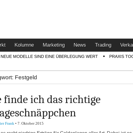
u den Themen Finanzen,
tment-Tipps
rkt
Kolumne
Marketing
News
Trading
Verka
NEUE MODELLE SIND EINE ÜBERLEGUNG WERT
PRAXIS TO
gwort:
Festgeld
 finde ich das richtige
ageschnäppchen
ier Frank
•
7. Oktober 2015