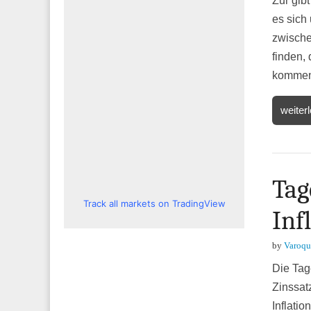
Zur gibt
es sich
zwische
finden,
kommen
weiter
Tag
Track all markets on TradingView
Inf
by
Varoqu
Die Tag
Zinssat
Inflatio