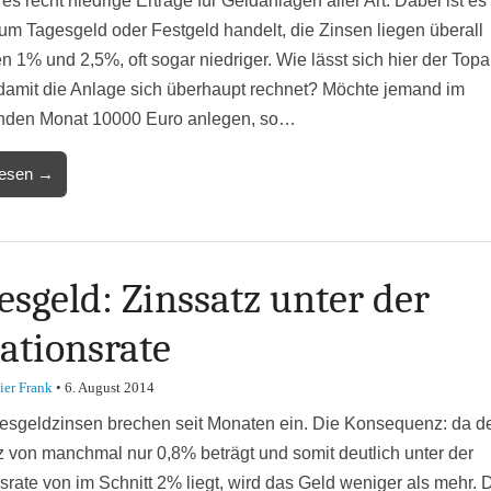
 es recht niedrige Erträge für Geldanlagen aller Art. Dabei ist es
 um Tagesgeld oder Festgeld handelt, die Zinsen liegen überall
n 1% und 2,5%, oft sogar niedriger. Wie lässt sich hier der Topa
 damit die Anlage sich überhaupt rechnet? Möchte jemand im
den Monat 10000 Euro anlegen, so…
lesen →
esgeld: Zinssatz unter der
lationsrate
ier Frank
•
6. August 2014
esgeldzinsen brechen seit Monaten ein. Die Konsequenz: da d
z von manchmal nur 0,8% beträgt und somit deutlich unter der
nsrate von im Schnitt 2% liegt, wird das Geld weniger als mehr. 