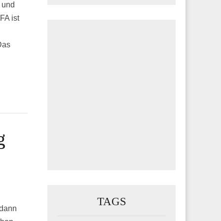
e und
FA ist
Das
g
TAGS
 dann