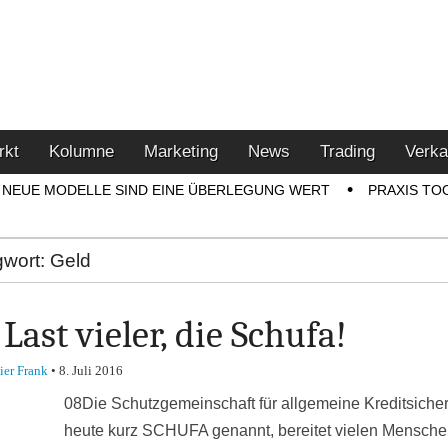
u den Themen Finanzen,
tment-Tipps
rkt
Kolumne
Marketing
News
Trading
Verka
NEUE MODELLE SIND EINE ÜBERLEGUNG WERT
PRAXIS TO
gwort:
Geld
 Last vieler, die Schufa!
ier Frank
•
8. Juli 2016
08Die Schutzgemeinschaft für allgemeine Kreditsiche
heute kurz SCHUFA genannt, bereitet vielen Mensch