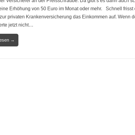
der Versicherer an der Preisschraube. Da gibt’s es dann auch s
eine Erhöhung von 50 Euro im Monat oder mehr. Schnell frisst 
 zur privaten Krankenversicherung das Einkommen auf. Wenn d
rte jetzt nicht…
lesen →