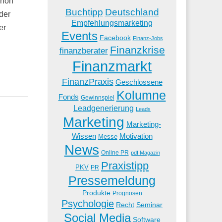
chon
Buchtipp
Deutschland
der
Empfehlungsmarketing
er
Events
Facebook
Finanz-Jobs
Finanzkrise
finanzberater
Finanzmarkt
FinanzPraxis
Geschlossene
Kolumne
Fonds
Gewinnspiel
Leadgenerierung
Leads
Marketing
Marketing-
Wissen
Motivation
Messe
News
Online PR
pdf Magazin
Praxistipp
PKV
PR
Pressemeldung
Produkte
Prognosen
Psychologie
Recht
Seminar
Social Media
Software