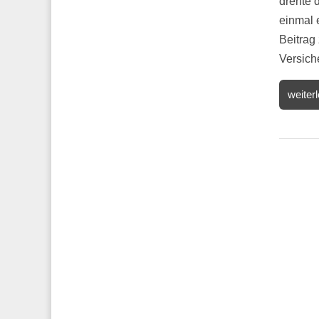
drehte 
einmal 
Beitrag
Versiche
weiter