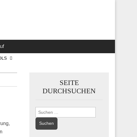
 Marketing-,
uf
OLS
SEITE
DURCHSUCHEN
Suchen
nach:
rung,
en