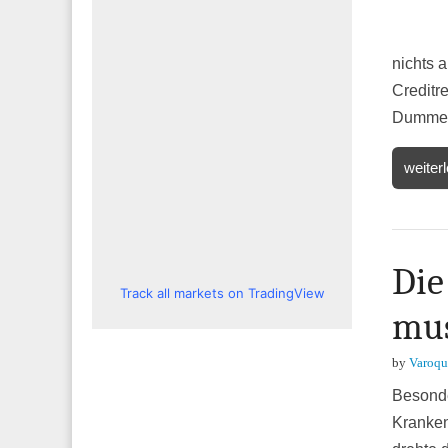
nichts a
Creditr
Dumme a
weiter
Die
Track all markets on TradingView
mus
by
Varoqu
Besonde
Kranken