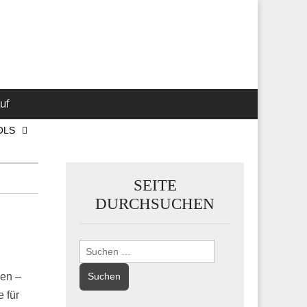
 Marketing-,
uf
OLS
SEITE
DURCHSUCHEN
Suchen
nach:
gen –
 für