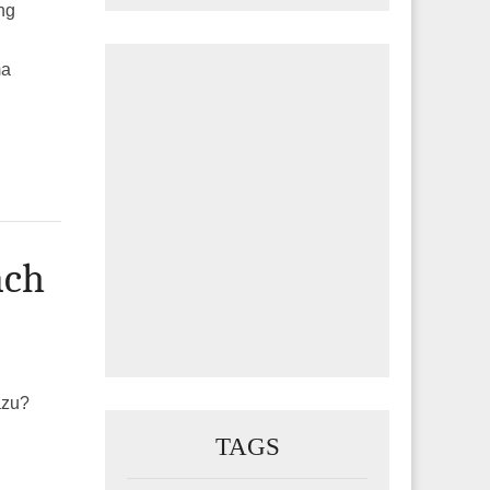
ng
ma
ach
azu?
TAGS