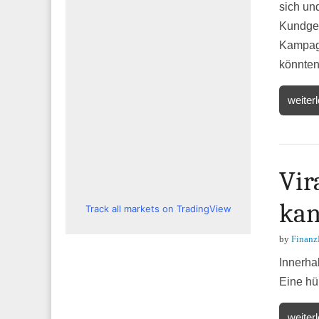
sich un
Kundgeb
Kampag
könnten
weiter
Vir
kan
Track all markets on TradingView
by
Finanz
Innerha
Eine hü
weiter