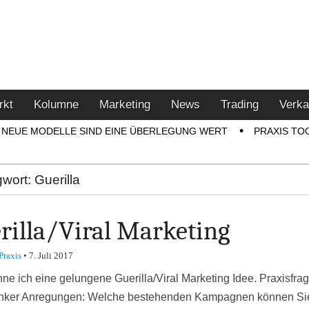
u den Themen Finanzen,
tment-Tipps
rkt
Kolumne
Marketing
News
Trading
Verka
NEUE MODELLE SIND EINE ÜBERLEGUNG WERT
PRAXIS TO
gwort:
Guerilla
rilla/Viral Marketing
Praxis
•
7. Juli 2017
ne ich eine gelungene Guerilla/Viral Marketing Idee. Praxisfra
nker Anregungen: Welche bestehenden Kampagnen können Sie