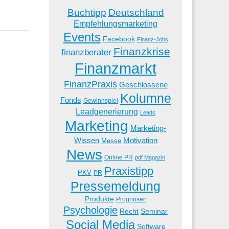
Buchtipp
Deutschland
Empfehlungsmarketing
Events
Facebook
Finanz-Jobs
Finanzkrise
finanzberater
Finanzmarkt
FinanzPraxis
Geschlossene
Kolumne
Fonds
Gewinnspiel
Leadgenerierung
Leads
Marketing
Marketing-
Wissen
Motivation
Messe
News
Online PR
pdf Magazin
Praxistipp
PKV
PR
Pressemeldung
Produkte
Prognosen
Psychologie
Recht
Seminar
Social Media
Software