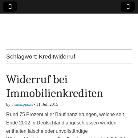
Online-Magazin zu
den Themen
Finanzen,
Schlagwort:
Kreditwiderruf
Marketing-, Vertrieb-
Widerruf bei
& Investment-Tipps
Immobilienkrediten
by
Finanzpraxis
•
31. Juli 2015
Rund 75 Prozent aller Baufinanzierungen, welche seit
Ende 2002 in Deutschland abgeschlossen wurden,
enthalten falsche oder unvollständige