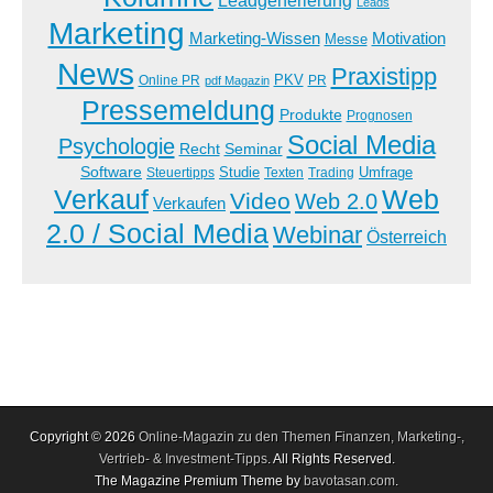
Leads
Marketing
Marketing-Wissen
Motivation
Messe
News
Praxistipp
PKV
Online PR
PR
pdf Magazin
Pressemeldung
Produkte
Prognosen
Social Media
Psychologie
Recht
Seminar
Software
Studie
Steuertipps
Trading
Umfrage
Texten
Verkauf
Web
Video
Web 2.0
Verkaufen
2.0 / Social Media
Webinar
Österreich
Copyright © 2026
Online-Magazin zu den Themen Finanzen, Marketing-,
Vertrieb- & Investment-Tipps
. All Rights Reserved.
The Magazine Premium Theme by
bavotasan.com
.