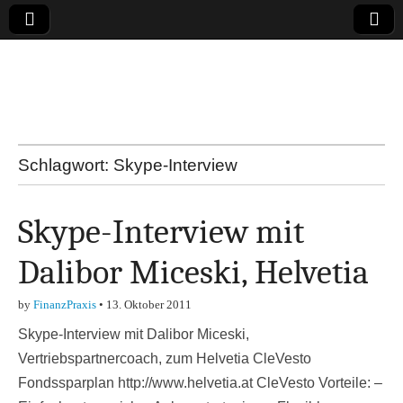
Online-Magazin zu
den Themen
Finanzen,
Schlagwort:
Skype-Interview
Marketing-, Vertrieb-
Skype-Interview mit
& Investment-Tipps
Dalibor Miceski, Helvetia
by
FinanzPraxis
•
13. Oktober 2011
Skype-Interview mit Dalibor Miceski,
Vertriebspartnercoach, zum Helvetia CleVesto
Fondssparplan http://www.helvetia.at CleVesto Vorteile: –