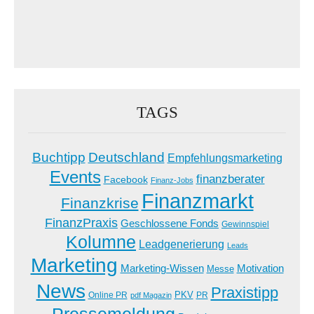
TAGS
Buchtipp
Deutschland
Empfehlungsmarketing
Events
finanzberater
Facebook
Finanz-Jobs
Finanzmarkt
Finanzkrise
FinanzPraxis
Geschlossene Fonds
Gewinnspiel
Kolumne
Leadgenerierung
Leads
Marketing
Marketing-Wissen
Motivation
Messe
News
Praxistipp
PKV
Online PR
PR
pdf Magazin