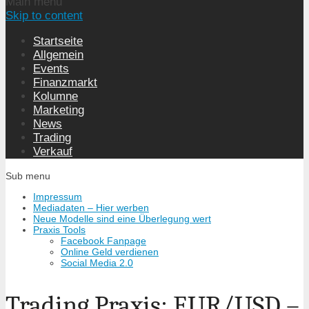
Main menu
Skip to content
Startseite
Allgemein
Events
Finanzmarkt
Kolumne
Marketing
News
Trading
Verkauf
Sub menu
Impressum
Mediadaten – Hier werben
Neue Modelle sind eine Überlegung wert
Praxis Tools
Facebook Fanpage
Online Geld verdienen
Social Media 2.0
Trading Praxis: EUR/USD –