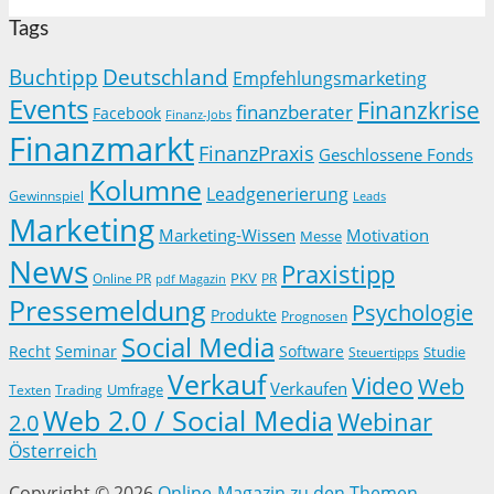
Tags
Buchtipp
Deutschland
Empfehlungsmarketing
Events
Finanzkrise
finanzberater
Facebook
Finanz-Jobs
Finanzmarkt
FinanzPraxis
Geschlossene Fonds
Kolumne
Leadgenerierung
Gewinnspiel
Leads
Marketing
Marketing-Wissen
Motivation
Messe
News
Praxistipp
PKV
Online PR
PR
pdf Magazin
Pressemeldung
Psychologie
Produkte
Prognosen
Social Media
Recht
Seminar
Software
Studie
Steuertipps
Verkauf
Video
Web
Verkaufen
Trading
Umfrage
Texten
Web 2.0 / Social Media
Webinar
2.0
Österreich
Copyright © 2026
Online-Magazin zu den Themen