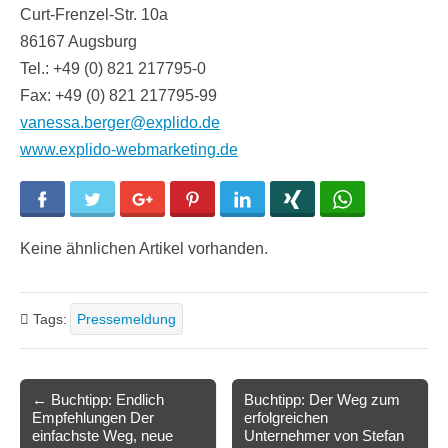
Curt-Frenzel-Str. 10a
86167 Augsburg
Tel.: +49 (0) 821 217795-0
Fax: +49 (0) 821 217795-99
vanessa.berger@explido.de
www.explido-webmarketing.de
Facebook
Twitter
Google+
Pinterest
LinkedIn
Xing
WhatsApp
Keine ähnlichen Artikel vorhanden.
Tags:
Pressemeldung
Post
← Buchtipp: Endlich
Buchtipp: Der Weg zum
Empfehlungen Der
erfolgreichen
navigation
einfachste Weg, neue
Unternehmer von Stefan