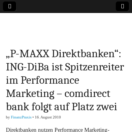
Online-Magazin zu
den Themen
„P-MAXX Direktbanken“:
Finanzen,
ING-DiBa ist Spitzenreiter
Marketing-, Vertrieb-
im Performance
& Investment-Tipps
Marketing – comdirect
bank folgt auf Platz zwei
by
FinanzPraxis
•
16. August 2010
Direktbanken nutzen Performance Marketing-