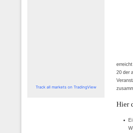
erreich
20 der a
Veranst
Track all markets on TradingView
zusamm
Hier 
Ei
We