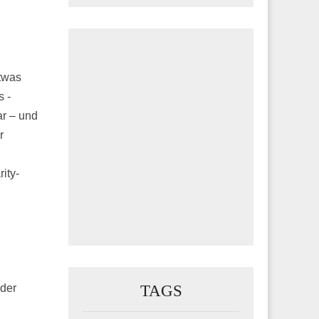
twas
 -
ar – und
r
ity-
TAGS
 der