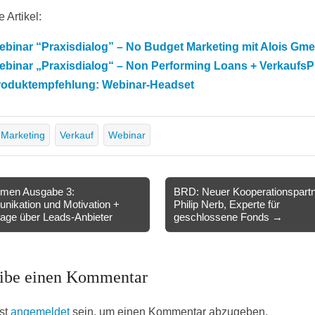
 Artikel:
binar “Praxisdialog” – No Budget Marketing mit Alois Gme
ebinar „Praxisdialog“ – Non Performing Loans + Verkaufs
roduktempfehlung: Webinar-Headset
Marketing
Verkauf
Webinar
men Ausgabe 3:
BRD: Neuer Kooperationspartn
ikation und Motivation +
Philip Nerb, Experte für
ion
age über Leads-Anbieter
geschlossene Fonds →
ibe einen Kommentar
st
angemeldet
sein, um einen Kommentar abzugeben.