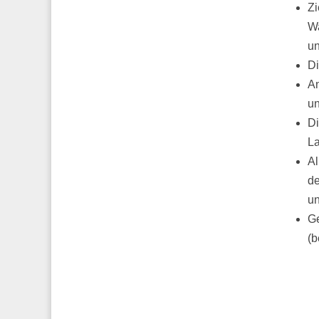
Zi
Wa
un
Di
An
un
Di
La
Al
de
un
Ge
(b