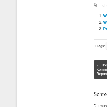
Ähnliche
We
W
P
Tags:
Post
← The
Kommun
navigat
Report
Schre
Du mus