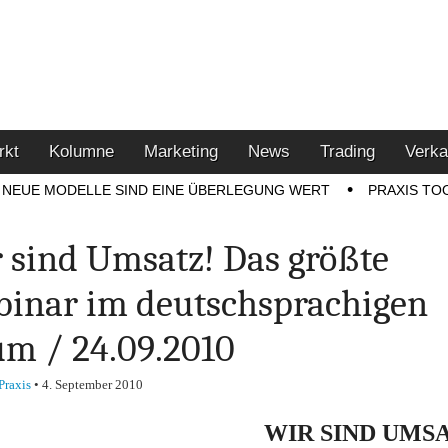
u den Themen Finanzen,
tment-Tipps
rkt
Kolumne
Marketing
News
Trading
Verka
NEUE MODELLE SIND EINE ÜBERLEGUNG WERT
PRAXIS TO
 sind Umsatz! Das größte
inar im deutschsprachigen
m / 24.09.2010
Praxis
•
4. September 2010
WIR SIND UMSA