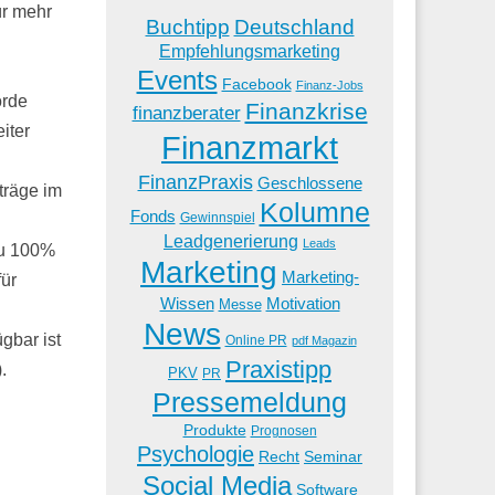
ür mehr
Buchtipp
Deutschland
Empfehlungsmarketing
Events
Facebook
Finanz-Jobs
orde
Finanzkrise
finanzberater
iter
Finanzmarkt
FinanzPraxis
Geschlossene
träge im
Kolumne
Fonds
Gewinnspiel
Leadgenerierung
Leads
zu 100%
Marketing
Marketing-
für
Wissen
Motivation
Messe
News
gbar ist
Online PR
pdf Magazin
Praxistipp
.
PKV
PR
Pressemeldung
Produkte
Prognosen
Psychologie
Recht
Seminar
Social Media
Software