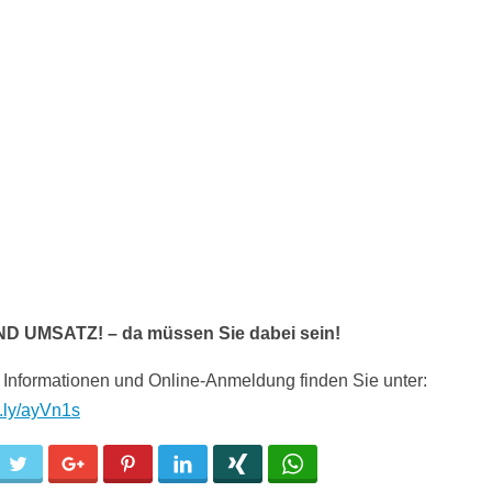
ND UMSATZ! – da müssen Sie dabei sein!
 Informationen und Online-Anmeldung finden Sie unter:
it.ly/ayVn1s
cebook
Twitter
Google+
Pinterest
LinkedIn
Xing
WhatsApp