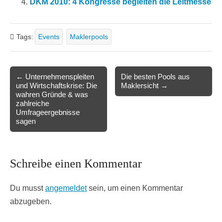
DKM 2010: 4 Kongresse begleiten die Leitmesse
Tags:
Events
Maklerpools
Post
← Unternehmenspleiten
Die besten Pools aus
und Wirtschaftskrise: Die
Maklersicht →
navigation
wahren Gründe & was
zahlreiche
Umfrageergebnisse
sagen
Schreibe einen Kommentar
Du musst
angemeldet
sein, um einen Kommentar
abzugeben.