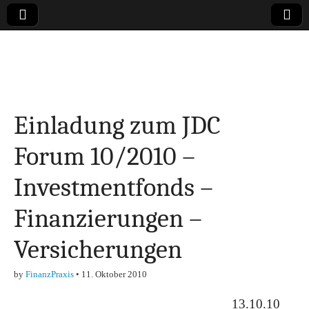
Online-Magazin zu
den Themen
Einladung zum JDC
Finanzen,
Forum 10/2010 –
Marketing-, Vertrieb-
Investmentfonds –
& Investment-Tipps
Finanzierungen –
Versicherungen
by
FinanzPraxis
•
11. Oktober 2010
13.10.10