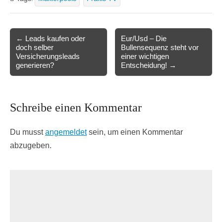
Post
← Leads kaufen oder
Eur/Usd – Die
doch selber
Bullensequenz steht vor
navigation
Versicherungsleads
einer wichtigen
generieren?
Entscheidung! →
Schreibe einen Kommentar
Du musst
angemeldet
sein, um einen Kommentar
abzugeben.