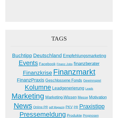
TAGS
Buchtipp
Deutschland
Empfehlungsmarketing
Events
finanzberater
Facebook
Finanz-Jobs
Finanzmarkt
Finanzkrise
FinanzPraxis
Geschlossene Fonds
Gewinnspiel
Kolumne
Leadgenerierung
Leads
Marketing
Marketing-Wissen
Motivation
Messe
News
Praxistipp
PKV
Online PR
PR
pdf Magazin
Pressemeldung
Produkte
Prognosen