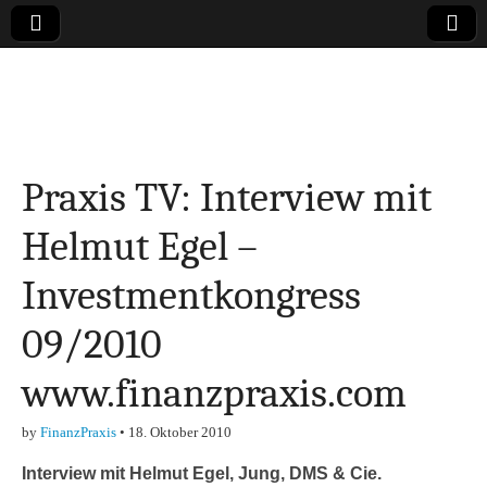
Online-Magazin zu
den Themen
Praxis TV: Interview mit
Finanzen,
Helmut Egel –
Marketing-, Vertrieb-
Investmentkongress
& Investment-Tipps
09/2010
www.finanzpraxis.com
by
FinanzPraxis
•
18. Oktober 2010
Interview mit Helmut Egel, Jung, DMS & Cie.