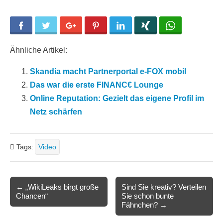
Facebook
Twitter
Google+
Pinterest
LinkedIn
Xing
WhatsApp
Ähnliche Artikel:
Skandia macht Partnerportal e-FOX mobil
Das war die erste FINANC€ Lounge
Online Reputation: Gezielt das eigene Profil im
Netz schärfen
Tags:
Video
Post
← „WikiLeaks birgt große
Sind Sie kreativ? Verteilen
Chancen“
Sie schon bunte
navigation
Fähnchen? →