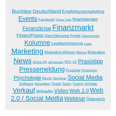
Buchtipp
Deutschland
Empfehlungsmarketing
Events
finanzberater
Facebook
Finanz-Jobs
Finanzmarkt
Finanzkrise
FinanzPraxis
Geschlossene Fonds
Gewinnspiel
Kolumne
Leadgenerierung
Leads
Marketing
Marketing-Wissen
Motivation
Messe
News
Praxistipp
PKV
Online PR
PR
pdf Magazin
Pressemeldung
Produkte
Prognosen
Social Media
Psychologie
Recht
Seminar
Software
Studie
Steuertipps
Trading
Umfrage
Texten
Verkauf
Web
Video
Web 2.0
Verkaufen
2.0 / Social Media
Webinar
Österreich