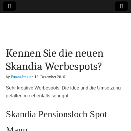
Online-Magazin zu
den Themen
Kennen Sie die neuen
Finanzen,
Skandia Werbespots?
Marketing-, Vertrieb-
by
FinanzPraxis
•
13. Dezember 2010
& Investment-Tipps
Sehr kreative Werbespots. Die Idee und die Umsetzung
gefallen mir ebenfalls sehr gut.
Skandia Pensionsloch Spot
Mann