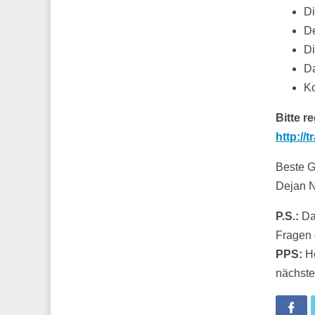
Di
De
Di
Da
Ko
Bitte r
http://
Beste G
Dejan 
P.S.:
Das
Fragen 
PPS:
He
nächste
Fa