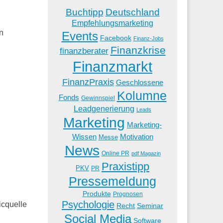
Buchtipp
Deutschland
Empfehlungsmarketing
n
Events
Facebook
Finanz-Jobs
Finanzkrise
finanzberater
Finanzmarkt
FinanzPraxis
Geschlossene
Kolumne
Fonds
Gewinnspiel
Leadgenerierung
Leads
Marketing
Marketing-
Wissen
Motivation
Messe
News
Online PR
pdf Magazin
Praxistipp
PKV
PR
Pressemeldung
Produkte
Prognosen
Psychologie
icquelle
Recht
Seminar
Social Media
Software