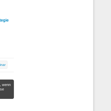
tegie
inar
n, wenn
sse