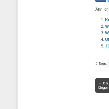
Ähnliche
Ko
We
We
Ü
33
Tags:
Post
← Ich 
länger 
navigat