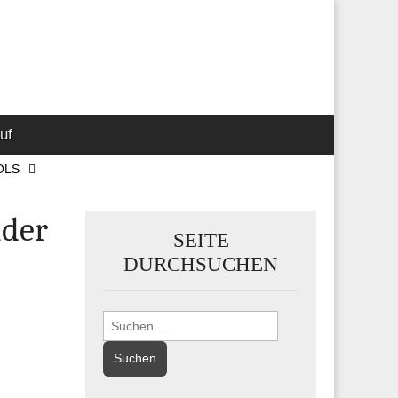
 Marketing-,
uf
OLS
ider
SEITE
DURCHSUCHEN
Suchen
nach: