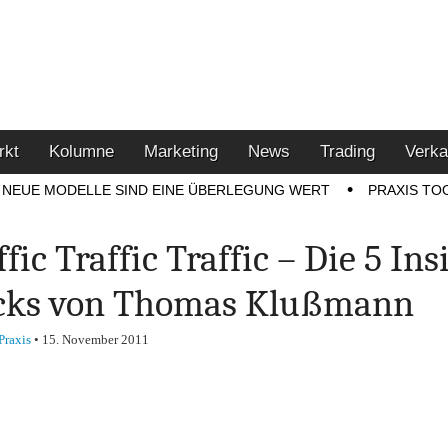
u den Themen Finanzen,
tment-Tipps
rkt
Kolumne
Marketing
News
Trading
Verka
NEUE MODELLE SIND EINE ÜBERLEGUNG WERT
PRAXIS TO
ffic Traffic Traffic – Die 5 Ins
cks von Thomas Klußmann
Praxis
•
15. November 2011