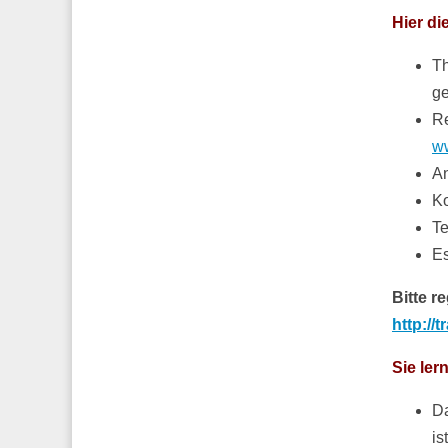
Hier di
Th
ge
Re
w
A
Ko
Te
Es
Bitte r
http://
Sie ler
Da
is