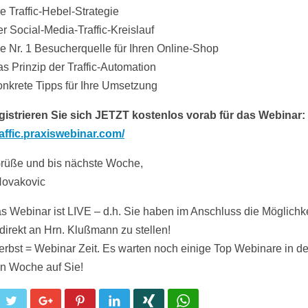
e Traffic-Hebel-Strategie
r Social-Media-Traffic-Kreislauf
e Nr. 1 Besucherquelle für Ihren Online-Shop
s Prinzip der Traffic-Automation
nkrete Tipps für Ihre Umsetzung
egistrieren Sie sich JETZT kostenlos vorab für das Webinar:
traffic.praxiswebinar.com/
rüße und bis nächste Woche,
Novakovic
 Webinar ist LIVE – d.h. Sie haben im Anschluss die Möglichke
direkt an Hrn. Klußmann zu stellen!
rbst = Webinar Zeit. Es warten noch einige Top Webinare in d
n Woche auf Sie!
cebook
Twitter
Google+
Pinterest
LinkedIn
Xing
WhatsApp