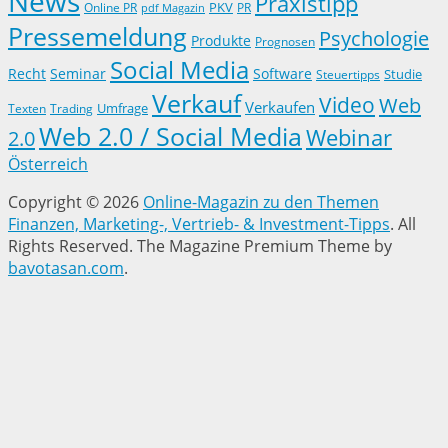
News
Praxistipp
PKV
Online PR
PR
pdf Magazin
Pressemeldung
Psychologie
Produkte
Prognosen
Social Media
Recht
Seminar
Software
Studie
Steuertipps
Verkauf
Video
Web
Verkaufen
Trading
Umfrage
Texten
Web 2.0 / Social Media
Webinar
2.0
Österreich
Copyright © 2026
Online-Magazin zu den Themen
Finanzen, Marketing-, Vertrieb- & Investment-Tipps
. All
Rights Reserved.
The Magazine Premium Theme by
bavotasan.com
.