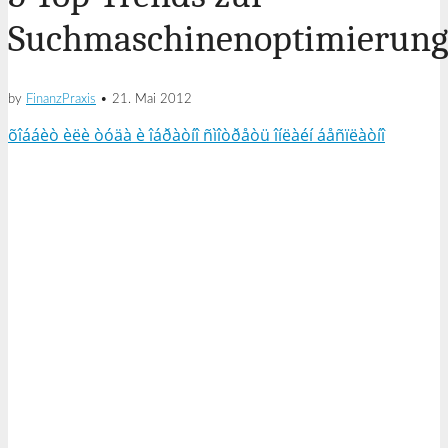
Suchmaschinenoptimierung
by
FinanzPraxis
•
21. Mai 2012
õîááèò èëè òóäà è îáðàòíî ñìîòðåòü îíëàéí áåñïëàòíî