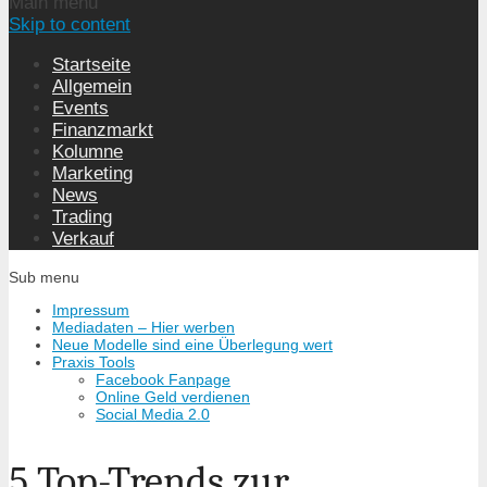
Main menu
Skip to content
Startseite
Allgemein
Events
Finanzmarkt
Kolumne
Marketing
News
Trading
Verkauf
Sub menu
Impressum
Mediadaten – Hier werben
Neue Modelle sind eine Überlegung wert
Praxis Tools
Facebook Fanpage
Online Geld verdienen
Social Media 2.0
5 Top-Trends zur