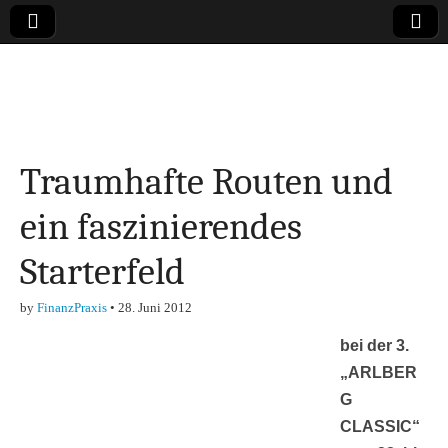
Online-Magazin zu
den Themen
Traumhafte Routen und
Finanzen,
ein faszinierendes
Marketing-, Vertrieb-
Starterfeld
& Investment-Tipps
by
FinanzPraxis
•
28. Juni 2012
bei der 3.
„ARLBER
G
CLASSIC“