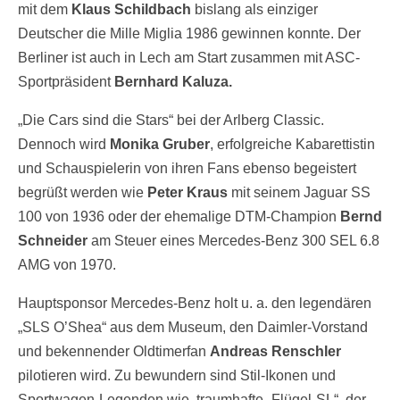
mit dem
Klaus Schildbach
bislang als einziger
Deutscher die Mille Miglia 1986 gewinnen konnte. Der
Berliner ist auch in Lech am Start zusammen mit ASC-
Sportpräsident
Bernhard Kaluza.
„Die Cars sind die Stars“ bei der Arlberg Classic.
Dennoch wird
Monika
Gruber
, erfolgreiche Kabarettistin
und Schauspielerin von ihren Fans ebenso begeistert
begrüßt werden wie
Peter Kraus
mit seinem Jaguar SS
100 von 1936 oder der ehemalige DTM-Champion
Bernd
Schneider
am Steuer eines Mercedes-Benz 300 SEL 6.8
AMG von 1970.
Hauptsponsor Mercedes-Benz holt u. a. den legendären
„SLS O’Shea“ aus dem Museum, den Daimler-Vorstand
und bekennender Oldtimerfan
Andreas Renschler
pilotieren wird. Zu bewundern sind Stil-Ikonen und
Sportwagen-Legenden wie traumhafte „Flügel-SL“, der