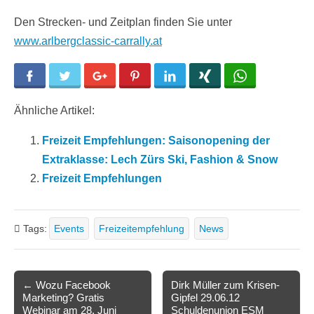
Den Strecken- und Zeitplan finden Sie unter
www.arlbergclassic-carrally.at
Facebook
Twitter
Google+
Pinterest
LinkedIn
Xing
WhatsApp
Ähnliche Artikel:
Freizeit Empfehlungen: Saisonopening der
Extraklasse: Lech Zürs Ski, Fashion & Snow
Freizeit Empfehlungen
Tags:
Events
Freizeitempfehlung
News
Post
← Wozu Facebook
Dirk Müller zum Krisen-
Marketing? Gratis
Gipfel 29.06.12
navigation
Webinar am 28. Juni
Schuldenunion ESM