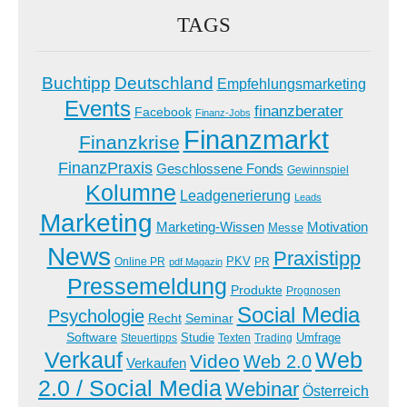
TAGS
Buchtipp
Deutschland
Empfehlungsmarketing
Events
finanzberater
Facebook
Finanz-Jobs
Finanzmarkt
Finanzkrise
FinanzPraxis
Geschlossene Fonds
Gewinnspiel
Kolumne
Leadgenerierung
Leads
Marketing
Marketing-Wissen
Motivation
Messe
News
Praxistipp
PKV
Online PR
PR
pdf Magazin
Pressemeldung
Produkte
Prognosen
Social Media
Psychologie
Recht
Seminar
Software
Studie
Steuertipps
Trading
Umfrage
Texten
Verkauf
Web
Video
Web 2.0
Verkaufen
2.0 / Social Media
Webinar
Österreich