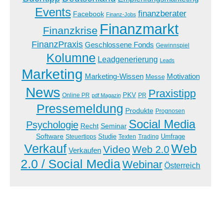
Events
finanzberater
Facebook
Finanz-Jobs
Finanzmarkt
Finanzkrise
FinanzPraxis
Geschlossene Fonds
Gewinnspiel
Kolumne
Leadgenerierung
Leads
Marketing
Marketing-Wissen
Motivation
Messe
News
Praxistipp
PKV
Online PR
PR
pdf Magazin
Pressemeldung
Produkte
Prognosen
Social Media
Psychologie
Recht
Seminar
Software
Studie
Steuertipps
Trading
Umfrage
Texten
Verkauf
Web
Video
Web 2.0
Verkaufen
2.0 / Social Media
Webinar
Österreich