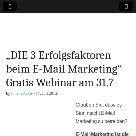
Online-Magazin zu
den Themen
„DIE 3 Erfolgsfaktoren
Finanzen,
beim E-Mail Marketing“
Marketing-, Vertrieb-
Gratis Webinar am 31.7
& Investment-Tipps
by
FinanzPraxis
•
17. Juli 2012
Glauben Sie, dass es
Sinn macht E-Mail
Marketing zu betreiben?
E-Mail-Marketing ist die