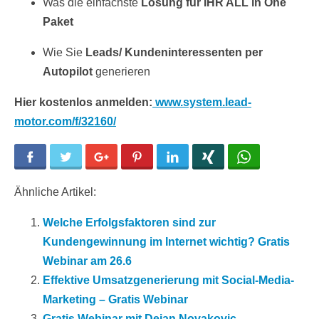
Was die einfachste
Lösung für IHR ALL in One
Paket
Wie Sie
Leads/ Kundeninteressenten per
Autopilot
generieren
Hier kostenlos anmelden:
www.system.lead-
motor.com/f/32160/
Facebook
Twitter
Google+
Pinterest
LinkedIn
Xing
WhatsApp
Ähnliche Artikel:
Welche Erfolgsfaktoren sind zur
Kundengewinnung im Internet wichtig? Gratis
Webinar am 26.6
Effektive Umsatzgenerierung mit Social-Media-
Marketing – Gratis Webinar
Gratis Webinar mit Dejan Novakovic –