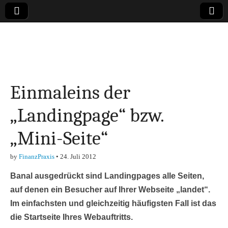
Online-Magazin zu
den Themen
Einmaleins der
Finanzen,
„Landingpage“ bzw.
Marketing-, Vertrieb-
„Mini-Seite“
& Investment-Tipps
by
FinanzPraxis
•
24. Juli 2012
Banal ausgedrückt sind Landingpages alle Seiten,
auf denen ein Besucher auf Ihrer Webseite „landet“.
Im einfachsten und gleichzeitig häufigsten Fall ist das
die Startseite Ihres Webauftritts.