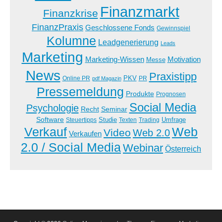
Finanzmarkt
Finanzkrise
FinanzPraxis
Geschlossene Fonds
Gewinnspiel
Kolumne
Leadgenerierung
Leads
Marketing
Marketing-Wissen
Motivation
Messe
News
Praxistipp
PKV
Online PR
PR
pdf Magazin
Pressemeldung
Produkte
Prognosen
Social Media
Psychologie
Recht
Seminar
Software
Studie
Steuertipps
Trading
Umfrage
Texten
Verkauf
Web
Video
Web 2.0
Verkaufen
2.0 / Social Media
Webinar
Österreich