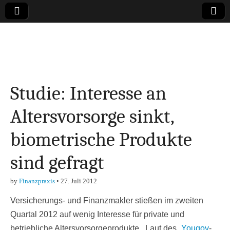
Online-Magazin zu
den Themen
Studie: Interesse an
Finanzen,
Altersvorsorge sinkt,
Marketing-, Vertrieb-
biometrische Produkte
& Investment-Tipps
sind gefragt
by
Finanzpraxis
•
27. Juli 2012
Versicherungs- und Finanzmakler stießen im zweiten
Quartal 2012 auf wenig Interesse für private und
betriebliche Altersvorsorgeprodukte . Laut des „
Yougov
-