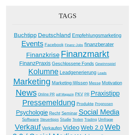
TAGS
Buchtipp
Deutschland
Empfehlungsmarketing
Events
finanzberater
Facebook
Finanz-Jobs
Finanzmarkt
Finanzkrise
FinanzPraxis
Geschlossene Fonds
Gewinnspiel
Kolumne
Leadgenerierung
Leads
Marketing
Marketing-Wissen
Motivation
Messe
News
Praxistipp
PKV
Online PR
PR
pdf Magazin
Pressemeldung
Produkte
Prognosen
Social Media
Psychologie
Recht
Seminar
Software
Studie
Steuertipps
Trading
Umfrage
Texten
Verkauf
Web
Video
Web 2.0
Verkaufen