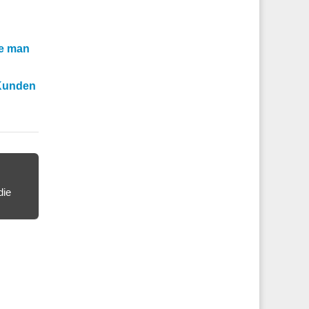
te man
 Kunden
die