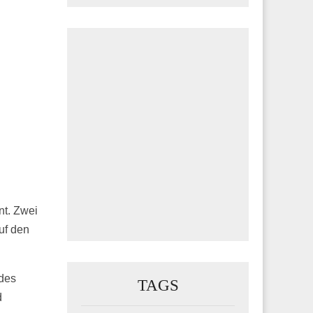
nt. Zwei
uf den
 des
TAGS
d