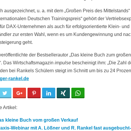
h ausgezeichnet, u. a. mit dem „Großen Preis des Mittelstands“
ternationalen Deutschen Trainingspreis“ gehört der Vertriebsex
für DAX-Unternehmen als auch für erfolgsorientierte Klein- und
tändler zur ersten Wahl, wenn es um Kundengewinnung und nac
teigerung geht.
 veröffentlichte der Bestsellerautor „Das kleine Buch zum großen
“. Das Wirtschaftsmagazin
impulse
bescheinigt ihm: „Die Zahl d
en bei Rankels Schülern steigt im Schnitt um bis zu 24 Prozent
ger-rankel.de
cebook
Twitter
Google+
Pinterest
LinkedIn
Xing
WhatsApp
 Artikel:
as kleine Buch vom großen Verkauf
axis-Webinar mit A. Lößner und R. Rankel fast ausgebucht