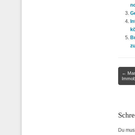
no
G
I
k
B
z
Post
← Man 
Immobi
navigat
Schre
Du mus