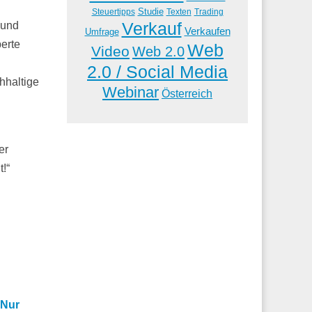
Studie
Steuertipps
Trading
Texten
Verkauf
 und
Verkaufen
Umfrage
perte
Web
Video
Web 2.0
2.0 / Social Media
hhaltige
Webinar
Österreich
er
!“
-Nur