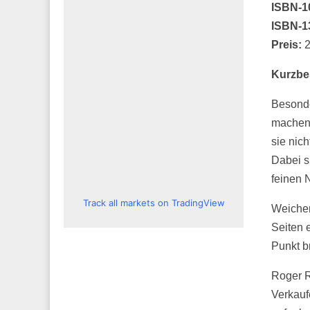
ISBN-1
ISBN-1
Preis:
2
Kurzbe
Besonde
machen 
sie nic
Dabei si
feinen 
Track all markets on TradingView
Weicher 
Seiten 
Punkt br
Roger R
Verkauf