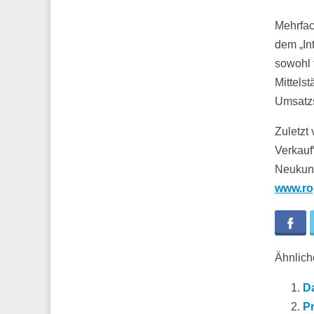
Mehrfac
dem „In
sowohl 
Mittels
Umsatzs
Zuletzt
Verkauf
Neukund
www.ro
Fa
Ähnliche
D
Pr