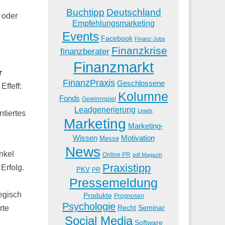
Buchtipp
Deutschland
 oder
Empfehlungsmarketing
Events
Facebook
Finanz-Jobs
Finanzkrise
finanzberater
Finanzmarkt
r
FinanzPraxis
Geschlossene
Effeff:
Kolumne
Fonds
Gewinnspiel
Leadgenerierung
Leads
ntiertes
Marketing
Marketing-
Wissen
Motivation
Messe
News
nkel
Online PR
pdf Magazin
Praxistipp
Erfolg.
PKV
PR
Pressemeldung
tegisch
Produkte
Prognosen
Psychologie
Recht
Seminar
rte
Social Media
Software