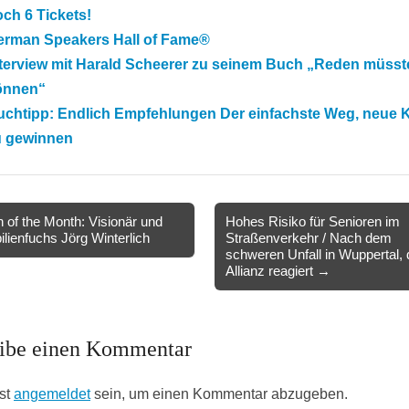
ch 6 Tickets!
erman Speakers Hall of Fame®
nterview mit Harald Scheerer zu seinem Buch „Reden müss
önnen“
uchtipp: Endlich Empfehlungen Der einfachste Weg, neue
u gewinnen
of the Month: Visionär und
Hohes Risiko für Senioren im
lienfuchs Jörg Winterlich
Straßenverkehr / Nach dem
ion
schweren Unfall in Wuppertal, 
Allianz reagiert →
ibe einen Kommentar
st
angemeldet
sein, um einen Kommentar abzugeben.