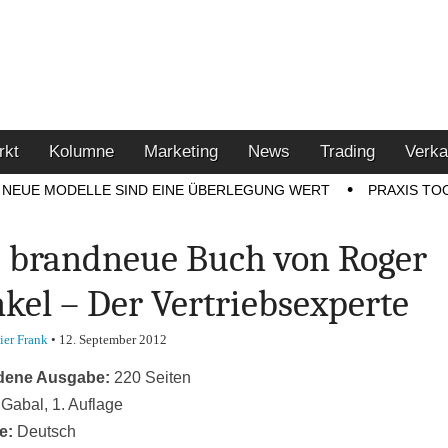
u den Themen Finanzen,
tment-Tipps
rkt
Kolumne
Marketing
News
Trading
Verka
NEUE MODELLE SIND EINE ÜBERLEGUNG WERT
PRAXIS TO
 brandneue Buch von Roger
kel – Der Vertriebsexperte
ier Frank
•
12. September 2012
ene Ausgabe:
220 Seiten
Gabal, 1. Auflage
e:
Deutsch