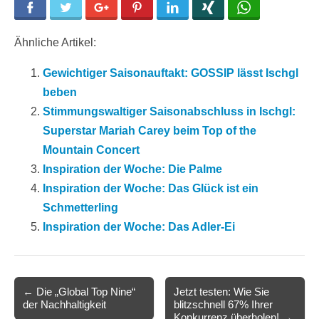
Facebook
Twitter
Google+
Pinterest
LinkedIn
Xing
WhatsApp
Ähnliche Artikel:
Gewichtiger Saisonauftakt: GOSSIP lässt Ischgl
beben
Stimmungswaltiger Saisonabschluss in Ischgl:
Superstar Mariah Carey beim Top of the
Mountain Concert
Inspiration der Woche: Die Palme
Inspiration der Woche: Das Glück ist ein
Schmetterling
Inspiration der Woche: Das Adler-Ei
Post
← Die „Global Top Nine“
Jetzt testen: Wie Sie
der Nachhaltigkeit
blitzschnell 67% Ihrer
navigation
Konkurrenz überholen! →