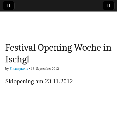
Online-Magazin zu
den Themen
Festival Opening Woche in
Finanzen,
Ischgl
Marketing-, Vertrieb-
by
Finanzpraxis
•
18. September 2012
& Investment-Tipps
Skiopening am 23.11.2012