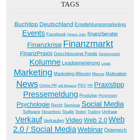
TAGS
Buchtipp
Deutschland
Empfehlungsmarketing
Events
finanzberater
Facebook
Finanz-Jobs
Finanzmarkt
Finanzkrise
FinanzPraxis
Geschlossene Fonds
Gewinnspiel
Kolumne
Leadgenerierung
Leads
Marketing
Marketing-Wissen
Motivation
Messe
News
Praxistipp
PKV
Online PR
PR
pdf Magazin
Pressemeldung
Produkte
Prognosen
Social Media
Psychologie
Recht
Seminar
Software
Studie
Steuertipps
Trading
Umfrage
Texten
Verkauf
Web
Video
Web 2.0
Verkaufen
2.0 / Social Media
Webinar
Österreich