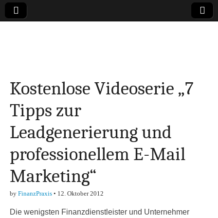
Online-Magazin zu
den Themen
Kostenlose Videoserie „7
Finanzen,
Tipps zur
Marketing-, Vertrieb-
Leadgenerierung und
& Investment-Tipps
professionellem E-Mail
Marketing“
by
FinanzPraxis
•
12. Oktober 2012
Die wenigsten Finanzdienstleister und Unternehmer