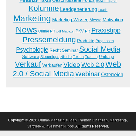
Geschlossene Fonds
Gewinnspiel
Kolumne
Leadgenerierung
Leads
Marketing
Marketing-Wissen
Motivation
Messe
News
Praxistipp
PKV
Online PR
PR
pdf Magazin
Pressemeldung
Produkte
Prognosen
Social Media
Psychologie
Recht
Seminar
Software
Studie
Steuertipps
Trading
Umfrage
Texten
Verkauf
Web
Video
Web 2.0
Verkaufen
2.0 / Social Media
Webinar
Österreich
Copyright © 2026
Online-Magazin zu den Themen Finanzen, Marketing-,
Vertrieb- & Investment-Tipps
. All Rights Reserved.
The Magazine Premium Theme by
bavotasan.com
.