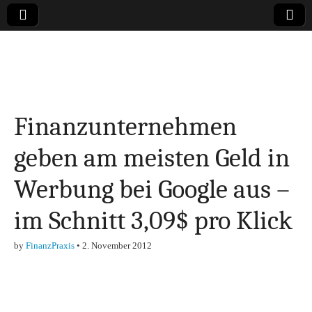
Online-Magazin zu
den Themen
Finanzunternehmen
Finanzen,
geben am meisten Geld in
Marketing-, Vertrieb-
Werbung bei Google aus –
& Investment-Tipps
im Schnitt 3,09$ pro Klick
by
FinanzPraxis
•
2. November 2012