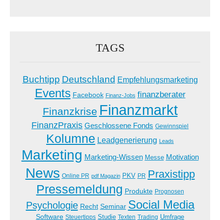
TAGS
Buchtipp
Deutschland
Empfehlungsmarketing
Events
finanzberater
Facebook
Finanz-Jobs
Finanzmarkt
Finanzkrise
FinanzPraxis
Geschlossene Fonds
Gewinnspiel
Kolumne
Leadgenerierung
Leads
Marketing
Marketing-Wissen
Motivation
Messe
News
Praxistipp
PKV
Online PR
PR
pdf Magazin
Pressemeldung
Produkte
Prognosen
Social Media
Psychologie
Recht
Seminar
Software
Studie
Steuertipps
Trading
Umfrage
Texten