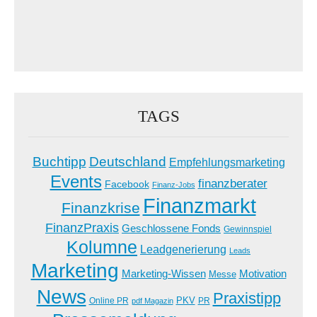
TAGS
Buchtipp
Deutschland
Empfehlungsmarketing
Events
finanzberater
Facebook
Finanz-Jobs
Finanzmarkt
Finanzkrise
FinanzPraxis
Geschlossene Fonds
Gewinnspiel
Kolumne
Leadgenerierung
Leads
Marketing
Marketing-Wissen
Motivation
Messe
News
Praxistipp
PKV
Online PR
PR
pdf Magazin