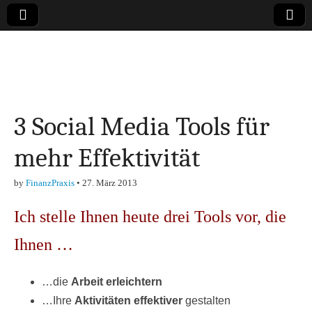
Online-Magazin zu
den Themen
3 Social Media Tools für
Finanzen,
mehr Effektivität
Marketing-, Vertrieb-
by
FinanzPraxis
•
27. März 2013
& Investment-Tipps
Ich stelle Ihnen heute drei Tools vor, die
Ihnen …
…die
Arbeit erleichtern
…Ihre
Aktivitäten effektiver
gestalten