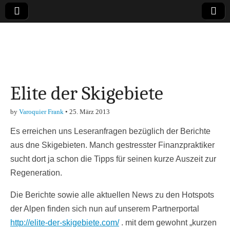
Online-Magazin zu
den Themen
Elite der Skigebiete
Finanzen,
by
Varoquier Frank
•
25. März 2013
Marketing-, Vertrieb-
Es erreichen uns Leseranfragen bezüglich der Berichte
& Investment-Tipps
aus dne Skigebieten. Manch gestresster Finanzpraktiker
sucht dort ja schon die Tipps für seinen kurze Auszeit zur
Regeneration.
Die Berichte sowie alle aktuellen News zu den Hotspots
der Alpen finden sich nun auf unserem Partnerportal
http://elite-der-skigebiete.com/
. mit dem gewohnt „kurzen