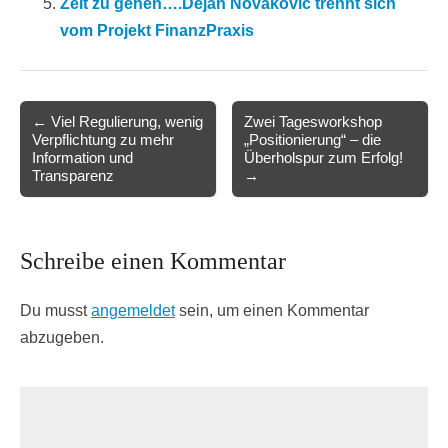
Zeit zu gehen….Dejan Novakovic trennt sich
vom Projekt FinanzPraxis
Post
← Viel Regulierung, wenig
Zwei Tagesworkshop
Verpflichtung zu mehr
„Positionierung“ – die
navigation
Information und
Überholspur zum Erfolg!
Transparenz
→
Schreibe einen Kommentar
Du musst
angemeldet
sein, um einen Kommentar
abzugeben.