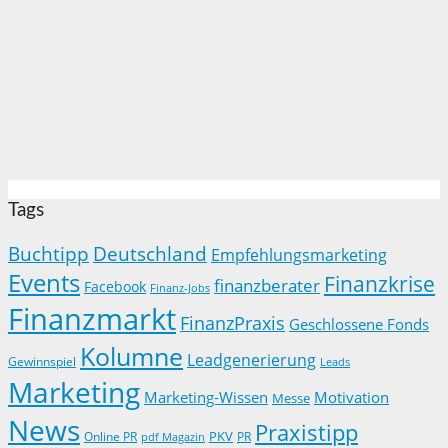
Tags
Buchtipp
Deutschland
Empfehlungsmarketing
Events
Finanzkrise
finanzberater
Facebook
Finanz-Jobs
Finanzmarkt
FinanzPraxis
Geschlossene Fonds
Kolumne
Leadgenerierung
Gewinnspiel
Leads
Marketing
Marketing-Wissen
Motivation
Messe
News
Praxistipp
PKV
Online PR
PR
pdf Magazin