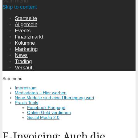
Main menu
Skip to content
Startseite
Allgemein
Events
Finanzmarkt
Kolumne
Marketing
News
Trading
Verkauf
Sub menu
Impressum
Mediadaten – Hier werben
Neue Modelle sind eine Überlegung wert
Praxis Tools
Facebook Fanpage
Online Geld verdienen
Social Media 2.0
E-Invoicing: Auch die