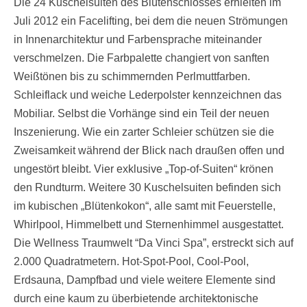
Die 24 Kuschelsuiten des Blütenschlosses erhielten im
Juli 2012 ein Facelifting, bei dem die neuen Strömungen
in Innenarchitektur und Farbensprache miteinander
verschmelzen. Die Farbpalette changiert von sanften
Weißtönen bis zu schimmernden Perlmuttfarben.
Schleiflack und weiche Lederpolster kennzeichnen das
Mobiliar. Selbst die Vorhänge sind ein Teil der neuen
Inszenierung. Wie ein zarter Schleier schützen sie die
Zweisamkeit während der Blick nach draußen offen und
ungestört bleibt. Vier exklusive „Top-of-Suiten“ krönen
den Rundturm. Weitere 30 Kuschelsuiten befinden sich
im kubischen „Blütenkokon“, alle samt mit Feuerstelle,
Whirlpool, Himmelbett und Sternenhimmel ausgestattet.
Die Wellness Traumwelt “Da Vinci Spa”, erstreckt sich auf
2.000 Quadratmetern. Hot-Spot-Pool, Cool-Pool,
Erdsauna, Dampfbad und viele weitere Elemente sind
durch eine kaum zu überbietende architektonische