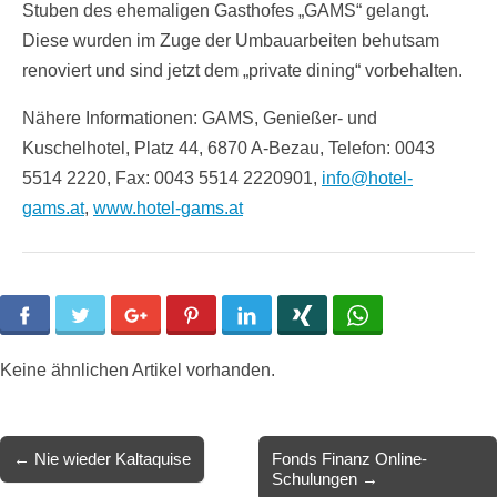
Stuben des ehemaligen Gasthofes „GAMS“ gelangt.
Diese wurden im Zuge der Umbauarbeiten behutsam
renoviert und sind jetzt dem „private dining“ vorbehalten.
Nähere Informationen: GAMS, Genießer- und
Kuschelhotel, Platz 44, 6870 A-Bezau, Telefon: 0043
5514 2220, Fax: 0043 5514 2220901,
info@hotel-
gams.at
,
www.hotel-gams.at
Facebook
Twitter
Google+
Pinterest
LinkedIn
Xing
WhatsApp
Keine ähnlichen Artikel vorhanden.
Post
← Nie wieder Kaltaquise
Fonds Finanz Online-
Schulungen →
navigation