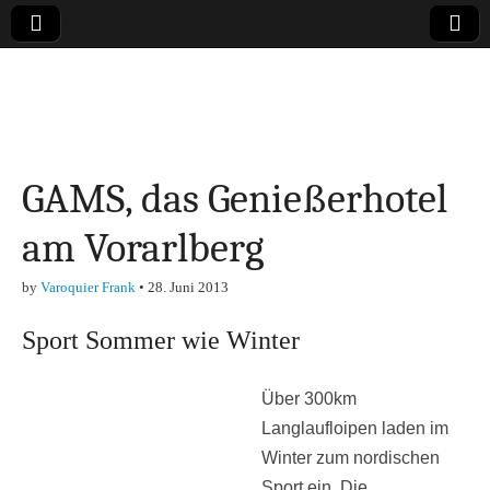
Online-Magazin zu
den Themen
GAMS, das Genießerhotel
Finanzen,
am Vorarlberg
Marketing-, Vertrieb-
by
Varoquier Frank
•
28. Juni 2013
& Investment-Tipps
Sport Sommer wie Winter
Über 300km
Langlaufloipen laden im
Winter zum nordischen
Sport ein. Die