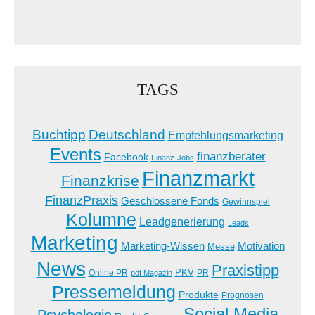
TAGS
Buchtipp
Deutschland
Empfehlungsmarketing
Events
finanzberater
Facebook
Finanz-Jobs
Finanzmarkt
Finanzkrise
FinanzPraxis
Geschlossene Fonds
Gewinnspiel
Kolumne
Leadgenerierung
Leads
Marketing
Marketing-Wissen
Motivation
Messe
News
Praxistipp
PKV
Online PR
PR
pdf Magazin
Pressemeldung
Produkte
Prognosen
Social Media
Psychologie