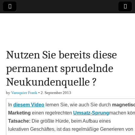
Online-Magazin zu
den Themen
Nutzen Sie bereits diese
Finanzen,
permanent sprudelnde
Marketing-, Vertrieb-
Neukundenquelle ?
& Investment-Tipps
by
Varoquier Frank
•
2. September 2013
In
diesem Video
lernen Sie, wie auch Sie durch
magnetis
Marketing
einen regelrechten
Umsatz-Sprung
machen kön
Tatsache:
Die größte Hürde, beim Aufbau eines
lukrativen Geschäftes, ist das regelmäßige Generieren von