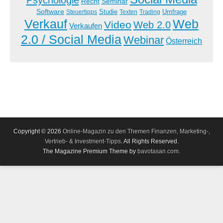
Recht
Seminar
Software
Studie
Steuertipps
Trading
Umfrage
Texten
Verkauf
Web
Video
Web 2.0
Verkaufen
2.0 / Social Media
Webinar
Österreich
Copyright © 2026
Online-Magazin zu den Themen Finanzen, Marketing-,
Vertrieb- & Investment-Tipps
. All Rights Reserved.
The Magazine Premium Theme by
bavotasan.com
.