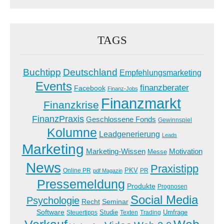
TAGS
Buchtipp
Deutschland
Empfehlungsmarketing
Events
finanzberater
Facebook
Finanz-Jobs
Finanzmarkt
Finanzkrise
FinanzPraxis
Geschlossene Fonds
Gewinnspiel
Kolumne
Leadgenerierung
Leads
Marketing
Marketing-Wissen
Motivation
Messe
News
Praxistipp
PKV
Online PR
PR
pdf Magazin
Pressemeldung
Produkte
Prognosen
Social Media
Psychologie
Recht
Seminar
Software
Studie
Steuertipps
Trading
Umfrage
Texten