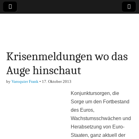
Online-Magazin zu
den Themen
Krisenmeldungen wo das
Finanzen,
Auge hinschaut
Marketing-, Vertrieb-
by
Varoquier Frank
•
17. Oktober 2013
& Investment-Tipps
Konjunktursorgen, die
Sorge um den Fortbestand
des Euros,
Wachstumsschwächen und
Herabsetzung von Euro-
Staaten, ganz aktuell der