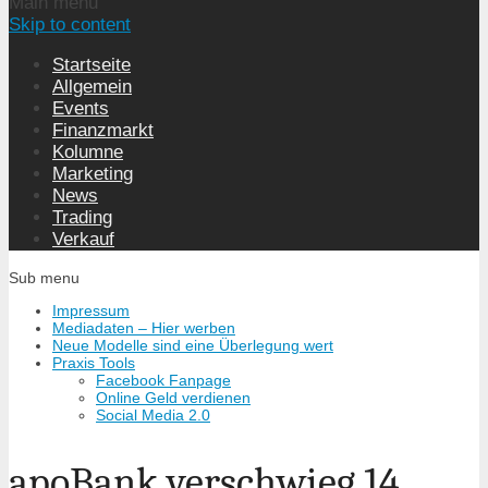
Main menu
Skip to content
Startseite
Allgemein
Events
Finanzmarkt
Kolumne
Marketing
News
Trading
Verkauf
Sub menu
Impressum
Mediadaten – Hier werben
Neue Modelle sind eine Überlegung wert
Praxis Tools
Facebook Fanpage
Online Geld verdienen
Social Media 2.0
apoBank verschwieg 14