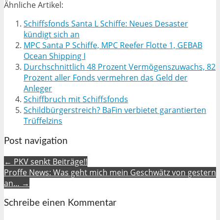
Ähnliche Artikel:
Schiffsfonds Santa L Schiffe: Neues Desaster
kündigt sich an
MPC Santa P Schiffe, MPC Reefer Flotte 1, GEBAB
Ocean Shipping I
Durchschnittlich 48 Prozent Vermögenszuwachs, 82
Prozent aller Fonds vermehren das Geld der
Anleger
Schiffbruch mit Schiffsfonds
Schildbürgerstreich? BaFin verbietet garantierten
Trüffelzins
Post navigation
← PKV senkt Beiträge!!
Proffe News: Was geht mich mein Geschwätz von gestern
an… →
Schreibe einen Kommentar