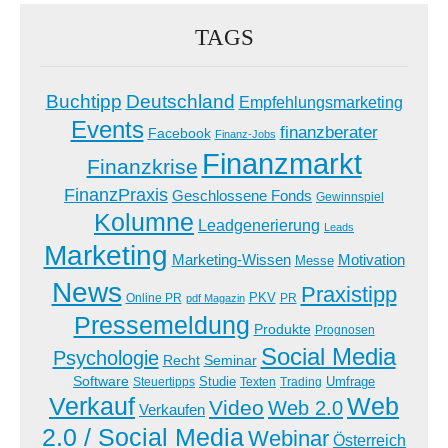
TAGS
Buchtipp
Deutschland
Empfehlungsmarketing
Events
finanzberater
Facebook
Finanz-Jobs
Finanzmarkt
Finanzkrise
FinanzPraxis
Geschlossene Fonds
Gewinnspiel
Kolumne
Leadgenerierung
Leads
Marketing
Marketing-Wissen
Motivation
Messe
News
Praxistipp
PKV
Online PR
PR
pdf Magazin
Pressemeldung
Produkte
Prognosen
Social Media
Psychologie
Recht
Seminar
Software
Studie
Steuertipps
Trading
Umfrage
Texten
Verkauf
Web
Video
Web 2.0
Verkaufen
2.0 / Social Media
Webinar
Österreich