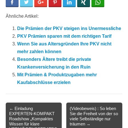
Facebook
Twitter
Google+
Pinterest
LinkedIn
Xing
WhatsApp
Ähnliche Artikel:
Die Prämien der PKV steigen ins Unermessliche
PKV Prämien sparen mit dem richtigen Tarif
Wenn Sie aus Altersgründen Ihre PKV nicht
mehr zahlen können
Besonders Ältere treibt die private
Krankenversicherung in den Ruin
Mit Prämien & Produktzugaben mehr
Kaufabschlüsse erzielen
Post
← Einladung
(Videobeweis) : So leben
EXPERTEN-KOMPAKT
Sie die Freiheit von der so
navigation
Roadshow „Kompaktes
viele Selbständige nur
Wissen für klare
träumen →