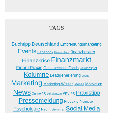
TAGS
Buchtipp
Deutschland
Empfehlungsmarketing
Events
finanzberater
Facebook
Finanz-Jobs
Finanzmarkt
Finanzkrise
FinanzPraxis
Geschlossene Fonds
Gewinnspiel
Kolumne
Leadgenerierung
Leads
Marketing
Marketing-Wissen
Motivation
Messe
News
Praxistipp
PKV
Online PR
PR
pdf Magazin
Pressemeldung
Produkte
Prognosen
Social Media
Psychologie
Recht
Seminar