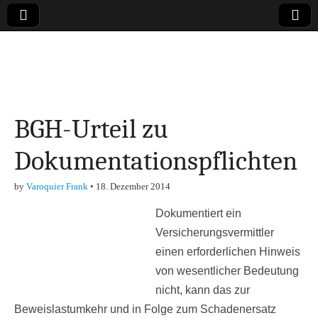
Online-Magazin zu
den Themen
BGH-Urteil zu
Finanzen,
Dokumentationspflichten
Marketing-, Vertrieb-
by
Varoquier Frank
•
18. Dezember 2014
& Investment-Tipps
Dokumentiert ein
Versicherungsvermittler
einen erforderlichen Hinweis
von wesentlicher Bedeutung
nicht, kann das zur
Beweislastumkehr und in Folge zum Schadenersatz